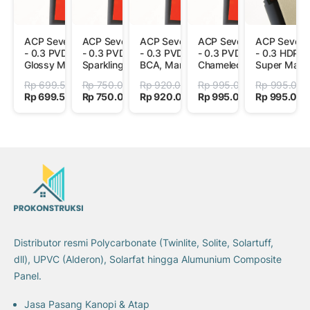
ACP Seven 4 mm
ACP Seven 4 mm
ACP Seven 4 mm
ACP Seven 4 mm
ACP Seven
- 0.3 PVDF - Doff
- 0.3 PVDF -
- 0.3 PVDF - BRI,
- 0.3 PVDF -
- 0.3 HDPE -
Glossy Metallic
Sparkling, Olive
BCA, Mandiri
Chameleon, 3D
Super Matt,
Brown, Metallic
Wood Color
Texture
Rp 699.500
Rp 750.000
Rp 920.000
Rp 995.000
Rp 995.000
Grey, Gold
Rp 699.500
Rp 750.000
Rp 920.000
Rp 995.000
Rp 995.00
Diamond
Distributor resmi Polycarbonate (Twinlite, Solite, Solartuff,
dll), UPVC (Alderon), Solarfat hingga Alumunium Composite
Panel.
Jasa Pasang Kanopi & Atap