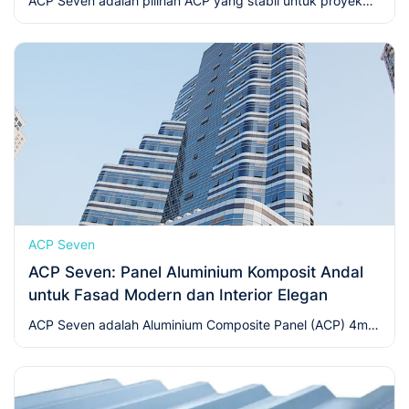
ACP Seven adalah pilihan ACP yang stabil untuk proyek
komersial dan branding—warna konsisten, mudah
routing/bending, hasil rapi, dan efisien di lapangan.
ACP Seven
ACP Seven: Panel Aluminium Komposit Andal
untuk Fasad Modern dan Interior Elegan
ACP Seven adalah Aluminium Composite Panel (ACP) 4mm
berkualitas untuk fasad gedung, interior, signage, dan
kanopi. Pelajari spesifikasi tipe PE dan PVDF serta cek
harga ACP Seven terbaru.