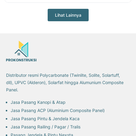
dalam fase perencanaan proyek agar proyek Anda tidak
gagal. Biasanya, orang cenderung menyepelekan tahap
Lihat Lainnya
ini, padahal fase perencanaan proyek punya peran yang
sangat signifikan terhadap keberhasilan proyek.
Distributor resmi Polycarbonate (Twinlite, Solite, Solartuff,
dll), UPVC (Alderon), Solarfat hingga Alumunium Composite
Panel.
Jasa Pasang Kanopi & Atap
Jasa Pasang ACP (Aluminium Composite Panel)
Jasa Pasang Pintu & Jendela Kaca
Jasa Pasang Railing / Pagar / Tralis
Pasang Jendela & Pintu Nexsta