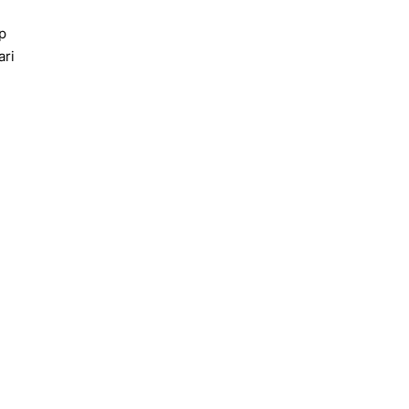
p
ari