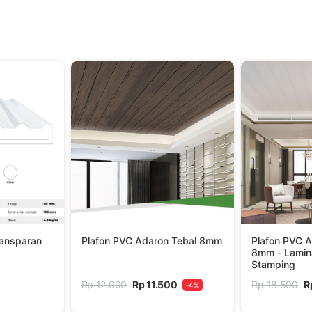
ransparan
Plafon PVC Adaron Tebal 8mm
Plafon PVC A
8mm - Lamin
Stamping
Rp 12.000
Rp 11.500
Rp 18.500
R
-4%