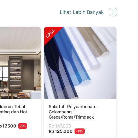
Lihat Lebih Banyak
SALE
lderon Tebal
Solartuff Polycarbonate
ating dan Hot
Gelombang
Greca/Roma/Trimdeck
Rp 147.000
p 17.500
-5%
Rp 125.000
-15%