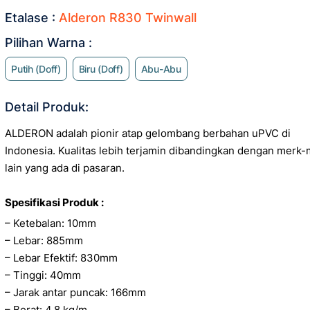
Etalase :
Alderon R830 Twinwall
Pilihan Warna :
Putih (doff)
Biru (doff)
Abu-Abu
Detail Produk:
ALDERON adalah pionir atap gelombang berbahan uPVC di
Indonesia. Kualitas lebih terjamin dibandingkan dengan merk
lain yang ada di pasaran.
Spesifikasi Produk :
– Ketebalan: 10mm
– Lebar: 885mm
– Lebar Efektif: 830mm
– Tinggi: 40mm
– Jarak antar puncak: 166mm
– Berat: 4.8 kg/m