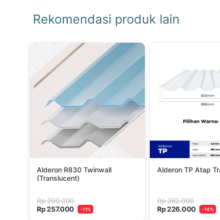
Rekomendasi produk lain
Alderon R830 Twinwall
Alderon TP Atap T
(Translucent)
Rp 290.000
Rp 262.000
Rp 257.000
Rp 226.000
-11%
-14%