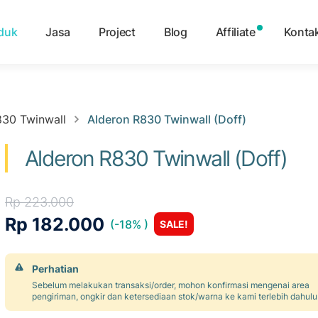
duk
Jasa
Project
Blog
Affiliate
Konta
830 Twinwall
Alderon R830 Twinwall (Doff)
Alderon R830 Twinwall (Doff)
Rp 223.000
Rp 182.000
(-18% )
SALE!
Perhatian
Sebelum melakukan transaksi/order, mohon konfirmasi mengenai area
pengiriman, ongkir dan ketersediaan stok/warna ke kami terlebih dahulu