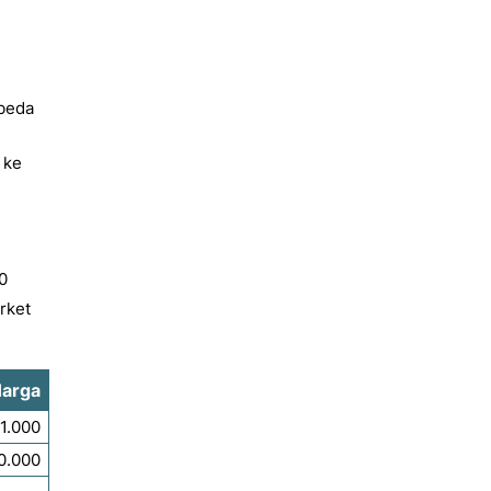
rbeda
 ke
0
rket
arga
1.000
0.000