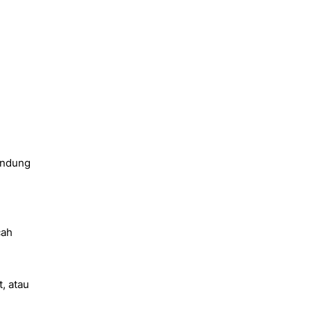
lindung
cah
k
, atau