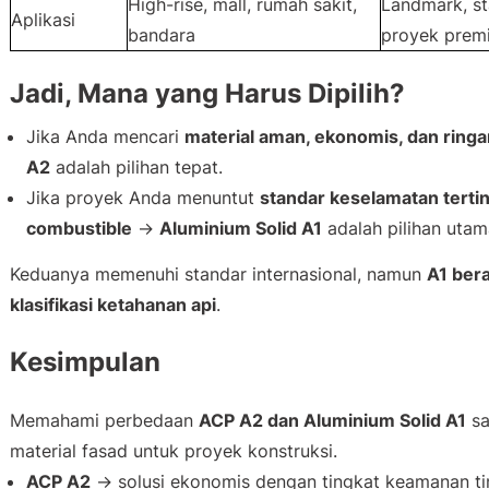
High-rise, mall, rumah sakit,
Landmark, st
Aplikasi
bandara
proyek prem
Jadi, Mana yang Harus Dipilih?
Jika Anda mencari
material aman, ekonomis, dan ring
A2
adalah pilihan tepat.
Jika proyek Anda menuntut
standar keselamatan terti
combustible
→
Aluminium Solid A1
adalah pilihan utam
Keduanya memenuhi standar internasional, namun
A1 bera
klasifikasi ketahanan api
.
Kesimpulan
Memahami perbedaan
ACP A2 dan Aluminium Solid A1
sa
material fasad untuk proyek konstruksi.
ACP A2
→ solusi ekonomis dengan tingkat keamanan tin