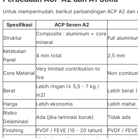
Untuk mempermudah, berikut perbandingan ACP A2 dan Al
Spesifikasi
ACP Seven A2
Composite : aluminium + core
Struktur
Full aluminiu
mineral
Ketebalan
4 mm total
2,5 mm
Panel
Very limited contribution to
Core Material
Non combust
fire
Lebih ringan (± 5,5 - 7 kg /
Berat
Lebih berat 
m2)
Harga
Lebih ekonomis
Lebih mahal
Risiko
Ada (jika laminasi buruk)
Tidak ada
Delaminasi
Finishing
PVDF / FEVE (15 - 20 tahun)
PVDF / FEVE