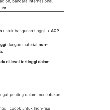
adion, bandara internasional,
ium
an
untuk bangunan tinggi →
ACP
nggi
dengan material
non-
a.
da di level tertinggi dalam
ngat penting dalam menentukan
ggi, cocok untuk high-rise