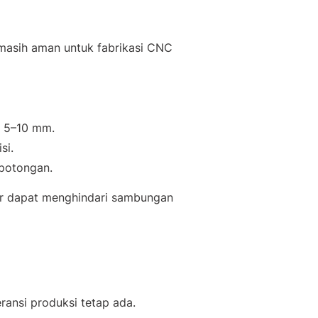
g masih aman untuk fabrikasi CNC
n 5–10 mm.
si.
 potongan.
or dapat menghindari sambungan
eransi produksi tetap ada.