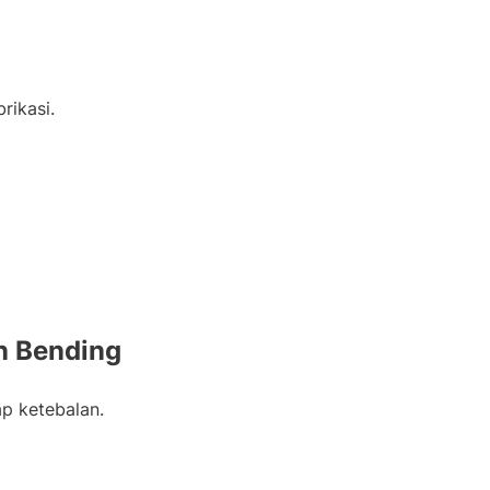
rikasi.
an Bending
ap ketebalan.