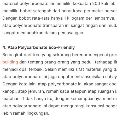
material
polycarbonate
ini memiliki kekuatan 200 kali leb
memiliki bobot setengah dari berat kaca per meter perse
Dengan bobot rata-rata hanya 1 kilogram per lembarnya
atap
polycarbonate
transparan ini sangat ringan dan mu
sangat memudahkan dalam pemasangan.
4. Atap
Polycarbonate Eco-Friendly
Berangkat dari tren yang sekarang beredar mengenai
gre
building
dan tentang orang-orang yang peduli terhadap l
menjadi opsi terbaik. Selain memiliki sifat material yang
atap
polycarbonate
ini juga dapat mentransmisikan caha
Dengan kata lain, atap
polycarbonate
ini akan sangat coc
kanopi, atap jemuran, rumah kaca ataupun atap ruangan
matahari. Tidak hanya itu, dengan kemampuannya mentr
atap
polycarbonate
ini dapat mengurangi konsumsi penggu
lebih ramah lingkungan.