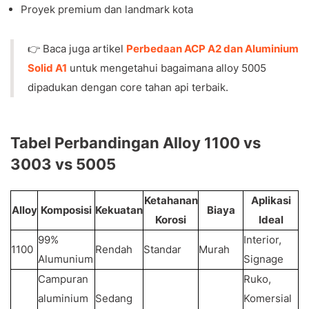
Proyek premium dan landmark kota
👉 Baca juga artikel
Perbedaan ACP A2 dan Aluminium
Solid A1
untuk mengetahui bagaimana alloy 5005
dipadukan dengan core tahan api terbaik.
Tabel Perbandingan Alloy 1100 vs
3003 vs 5005
Ketahanan
Aplikasi
Alloy
Komposisi
Kekuatan
Biaya
Korosi
Ideal
99%
Interior,
1100
Rendah
Standar
Murah
Alumunium
Signage
Campuran
Ruko,
aluminium
Sedang
Komersial