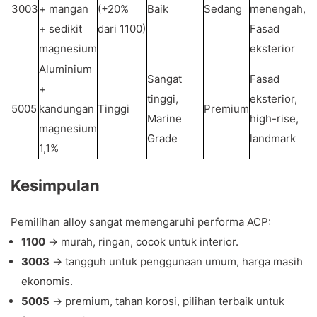
3003
+ mangan
(+20%
Baik
Sedang
menengah,
+ sedikit
dari 1100)
Fasad
magnesium
eksterior
Aluminium
Sangat
Fasad
+
tinggi,
eksterior,
5005
kandungan
Tinggi
Premium
Marine
high-rise,
magnesium
Grade
landmark
1,1%
Kesimpulan
Pemilihan alloy sangat memengaruhi performa ACP:
1100
→ murah, ringan, cocok untuk interior.
3003
→ tangguh untuk penggunaan umum, harga masih
ekonomis.
5005
→ premium, tahan korosi, pilihan terbaik untuk